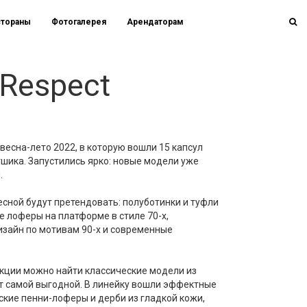
стораны
Фотогалерея
Арендаторам
 Respect
весна-лето 2022, в которую вошли 15 капсул
ртшика. Запустились ярко: новые модели уже
.
есной будут претендовать: полуботинки и туфли
 лоферы на платформе в стиле 70-х,
изайн по мотивам 90-х и современные
екции можно найти классические модели из
ет самой выгодной. В линейку вошли эффектные
кие пенни-лоферы и дерби из гладкой кожи,