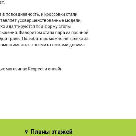
ет.
 в повседневность, и кроссовки стали
ставляет усовершенствованные модели,
гко адаптируются под форму стопы,
льжения. Фаворитом стала пара из прочной
дой травы. Полюбить их можно не только за
овместимость со всеми оттенками денима.
ых магазинах Respect и онлайн.
Планы этажей