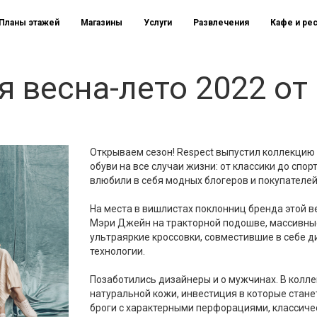
Планы этажей
Магазины
Услуги
Развлечения
Кафе и ре
 весна-лето 2022 от
Открываем сезон! Respect выпустил коллекцию 
обуви на все случаи жизни: от классики до спо
влюбили в себя модных блогеров и покупателей
На места в вишлистах поклонниц бренда этой в
Мэри Джейн на тракторной подошве, массивные
ультраяркие кроссовки, совместившие в себе д
технологии.
Позаботились дизайнеры и о мужчинах. В колл
натуральной кожи, инвестиция в которые стан
броги с характерными перфорациями, классичес