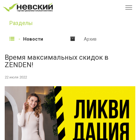
Перек
навиг
Разделы
Новости
Архив
Время максимальных скидок в
ZENDEN!
22 июля 2022