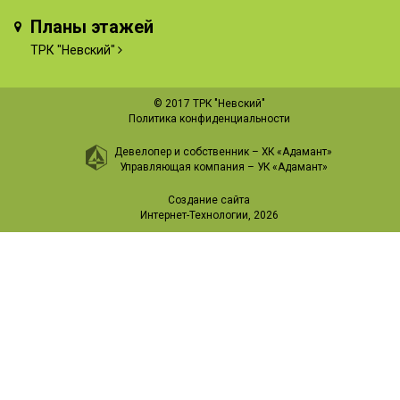
Планы этажей
ТРК "Невский"
© 2017 ТРК "Невский"
Политика конфиденциальности
Девелопер и собственник –
ХК «Адамант»
Управляющая компания –
УК «Адамант»
Создание сайта
Интернет-Технологии
, 2026