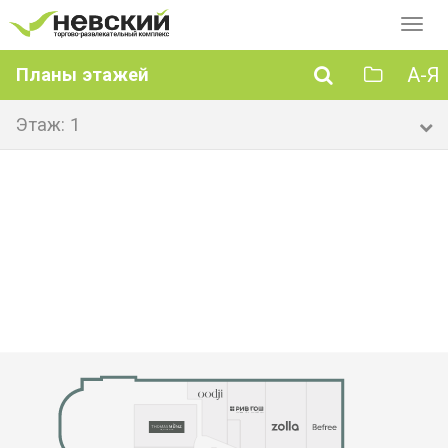
Перек
навиг
А-Я
Планы этажей
Этаж: 1